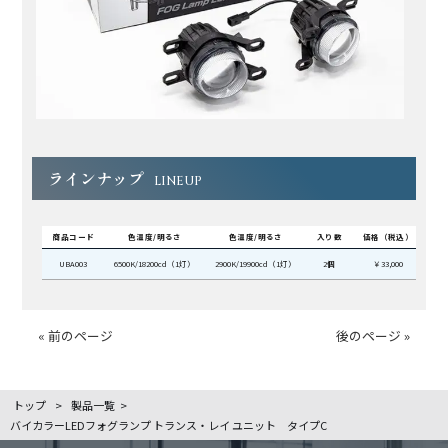
ラインナップ
LINEUP
商品コード
色温度/明るさ
色温度/明るさ
入り数
価格（税込）
UBA003
6500K/18200cd（1灯）
2900K/19900cd（1灯）
2個
￥33,000
« 前のページ
後のページ »
トップ
>
製品一覧
>
バイカラーLEDフォグランプ トランス・レイ ユニット タイプC