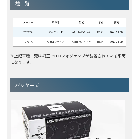
種一覧
メーカー
車種名
型式
年式
備考
TOYOTA
アルファード
AAHH4#/AGH4＃
R5.6～
純正：LED
TOYOTA
ヴェルファイア
AAHH4#/TAH4＃
R5.6～
純正：LED
※上記車種一覧は純正でLEDフォグランプが装着されている車両
になります。
パッケージ