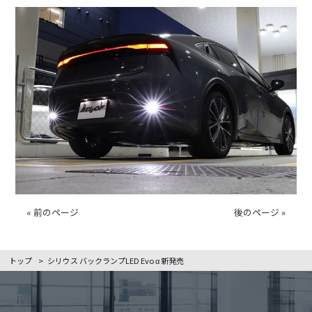
« 前のページ
後のページ »
トップ
>
シリウス バックランプLED Evo α 新発売