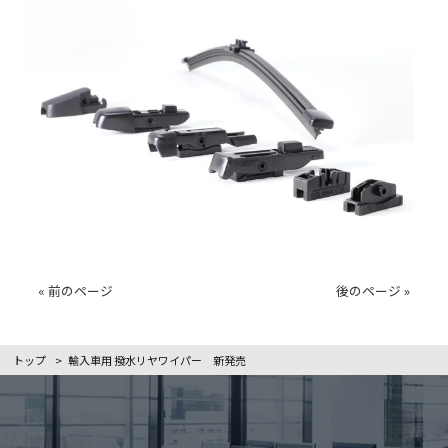
« 前のページ
後のページ »
トップ
>
輸入車用 撥水リヤワイパー 新発売