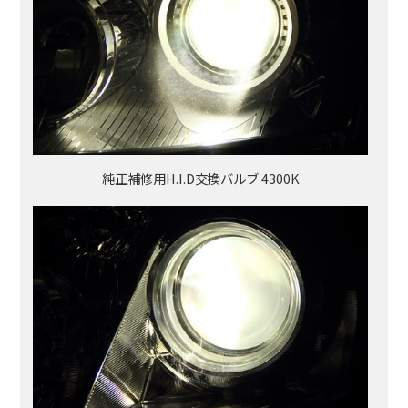
純正補修用H.I.D交換バルブ 4300K