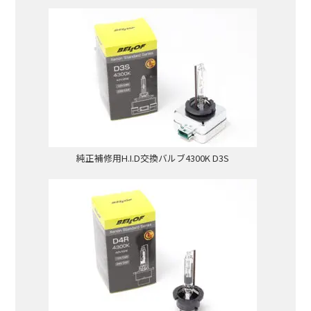
純正補修用H.I.D交換バルブ4300K D3S