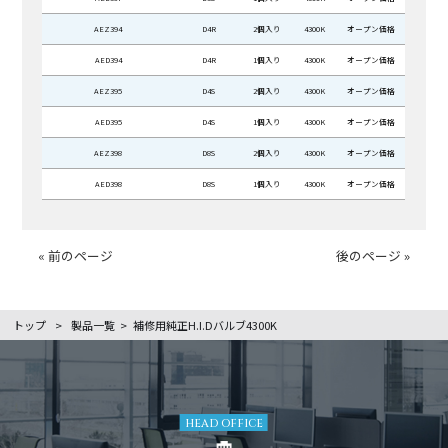
AEZ394
D4R
2個入り
4300K
オープン価格
AED394
D4R
1個入り
4300K
オープン価格
AEZ395
D4S
2個入り
4300K
オープン価格
AED395
D4S
1個入り
4300K
オープン価格
AEZ398
D8S
2個入り
4300K
オープン価格
AED398
D8S
1個入り
4300K
オープン価格
« 前のページ
後のページ »
トップ
>
製品一覧
>
補修用純正H.I.Dバルブ4300K
HEAD OFFICE