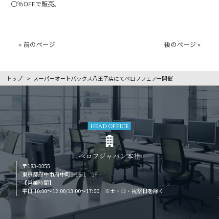
〇％
OFF
で販売。
« 前のページ
後のページ »
トップ
>
スーパーオートバックス八王子店にてベロフフェアー開催
HEAD OFFICE
ベロフジャパン本社
〒183-0055
東京都府中市府中町1-16-1 1F
【営業時間】
平日 10:00～12:00/13:00～17:00 ※土・日・祝祭日を除く