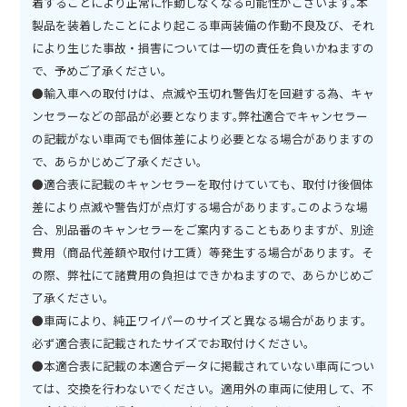
着することにより正常に作動しなくなる可能性がございます｡本
製品を装着したことにより起こる車両装備の作動不良及び、それ
により生じた事故・損害については一切の責任を負いかねますの
で、予めご了承ください｡
●輸入車への取付けは、点滅や玉切れ警告灯を回避する為、キャ
ンセラーなどの部品が必要となります｡弊社適合でキャンセラー
の記載がない車両でも個体差により必要となる場合がありますの
で、あらかじめご了承ください。
●適合表に記載のキャンセラーを取付けていても、取付け後個体
差により点滅や警告灯が点灯する場合があります｡このような場
合、別品番のキャンセラーをご案内することもありますが、別途
費用（商品代差額や取付け工賃）等発生する場合があります。そ
の際、弊社にて諸費用の負担はできかねますので、あらかじめご
了承ください。
●車両により、純正ワイパーのサイズと異なる場合があります。
必ず適合表に記載されたサイズでお取付けください。
●本適合表に記載の本適合データに掲載されていない車両につい
ては、交換を行わないでください。適用外の車両に使用して、不