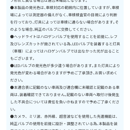
ブ形状と異なる場合は適合未確認となります｡
●本製品の発光色は､車検対応の範囲内に位置していますが､車検
場によっては測定器の備えがなく､車検検査官の目視により判断
を行っており､灯具によっては車検に通らない場合があります｡そ
のような場合､純正のバルブに交換してください｡
●ヘッドライトはハロゲンバルブを使用することを前提に､レフ
及びレンズカットが施されている為､LEDバルブを装着すると灯具
（車種）によってはハロゲンバルブでは出なかった光が出ること
もございます｡
●LEDバルブの発光色が多少違う場合があります｡また灯具により
発光色が変わる場合がありますが予めご了承頂き､お買い求めく
ださい｡
●本適合表に記載のない車両及び適合欄に未確認と記載のある車
両は､装着確認できておりません｡記載のない車両へ取付け後発生
した不具合については責任を負いかねますので予めご了承くださ
い｡
●カメラ、ミリ波、赤外線、超音波などを使用した先進機能は､
純正バルブの使用を前提に設計・調整されている為､本製品を装