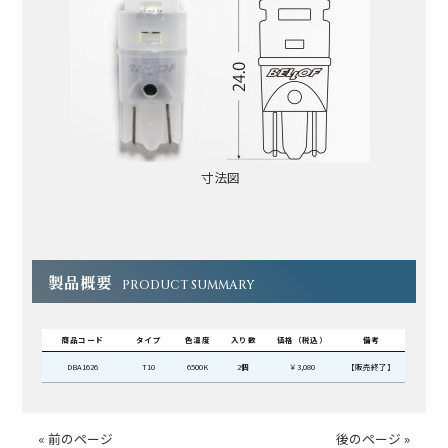
寸法図
製品概要
PRODUCT SUMMARY
商品コード
タイプ
色温度
入り数
価格（税込）
備考
DBA1626
T10
6500K
2個
￥3,080
【販売終了】
« 前のページ
後のページ »