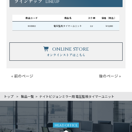
ラインナップ
LINEUP
商品コード
商品名
入り数
価格（税込）
NVD002
電圧監視タイマーユニット
1ヶ
￥6,600
ONLINE STORE
オンラインストアはこちら
« 前のページ
後のページ »
トップ
>
製品一覧
>
ナイトビジョンミラー用 電圧監視タイマーユニット
HEAD OFFICE