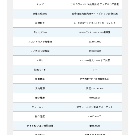
チップ
フルカラーHWDR処理技術 デュアルコア搭載
画像生成原理
近赤外感光低光度ナイトビジョン画像生成
出力信号
AHD SONY デジタルHDデコーディング
ディスプレー
IPS 8インチ 1280×480横画面
フロントカメラ解像度
1920×1080
リアカメラ解像度
1920×1080
メモリ
microSD 最大128GBまで対応
動画モード
MP4
視野角度
前方視野72° / 後方視野140°
入力電源
直流12V 1500mA
最小輝度
0.0001Lux
フレームレート
30フレーム/秒 / PALフォーマット
動作温度
-20℃～85℃
ナイトビジョン撮影距離
最大300m
製品保証
ご購入日より1年間