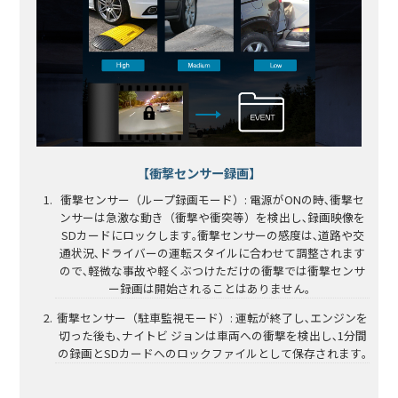
【衝撃センサー録画】
衝撃センサー（ループ録画モード）: 電源がONの時､衝撃セ
ンサーは急激な動き（衝撃や衝突等）を検出し､録画映像を
SDカードにロックします｡衝撃センサーの感度は､道路や交
通状況､ドライバーの運転スタイルに合わせて調整されます
ので､軽微な事故や軽くぶつけただけの衝撃では衝撃センサ
ー録画は開始されることはありません。
衝撃センサー（駐車監視モード）: 運転が終了し､エンジンを
切った後も､ナイトビ ジョンは車両への衝撃を検出し､1分間
の録画とSDカードへのロックファイルとして保存されます｡