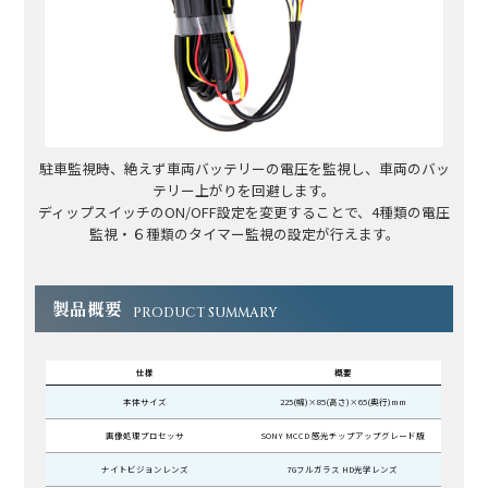
駐車監視時、絶えず車両バッテリーの電圧を監視し、車両のバッ
テリー上がりを回避します。
ディップスイッチのON/OFF設定を変更することで、4種類の電圧
監視・６種類のタイマー監視の設定が行えます。
製品概要
PRODUCT SUMMARY
仕様
概要
本体サイズ
225(幅)×85(高さ)×65(奥行)mm
画像処理プロセッサ
SONY MCCD 感光チップアップグレード版
ナイトビジョンレンズ
7Gフルガラス HD光学レンズ