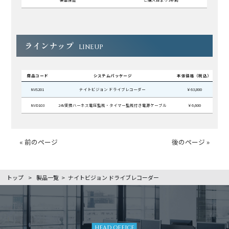
ラインナップ
LINEUP
商品コード
システムパッケージ
本体価格（税込）
NVS201
ナイトビジョン ドライブレコーダー
￥63,800
NVD103
24V変換ハーネス電圧監視・タイマー監視付き電源ケーブル
￥6,600
« 前のページ
後のページ »
トップ
>
製品一覧
>
ナイトビジョン ドライブレコーダー
HEAD OFFICE