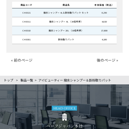
商品コード
商品名
本体価格（税込）
CHE021
撥水シャンプー 4L＆鉄粉取りパット セット
8,250
CHE011
撥水シャンプー 4L （30倍希釈）
4,620
CHE010
撥水シャンプー 20L （30倍希釈）
17,600
CHE001
鉄粉取りパット
4,180
« 前のページ
後のページ »
トップ
>
製品一覧
>
アイビューティー 撥水シャンプー＆鉄粉取りパット
HEAD OFFICE
ベロフジャパン本社