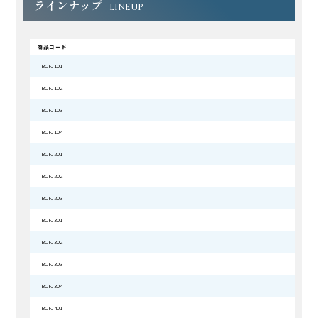
ラインナップ
LINEUP
商品コード
BCFJ101
BCFJ102
BCFJ103
BCFJ104
BCFJ201
BCFJ202
BCFJ203
BCFJ301
BCFJ302
BCFJ303
BCFJ304
BCFJ401