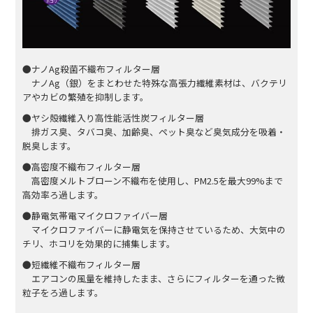
●ナノAg殺菌不織布フィルター層
ナノAg（銀）をまとわせた特殊な高張力繊維素材は、バクテリ
アやカビの繁殖を抑制します。
●ヤシ殻繊維入り高性能活性炭フィルター層
排ガス臭、タバコ臭、加齢臭、ペット臭など臭気成分を吸着・
脱臭します。
●高密度不織布フィルター層
高密度メルトブローン不織布を使用し、PM2.5を最大99%まで
高効率ろ過します。
●静電気帯電マイクロファイバー層
マイクロファイバーに静電気を保持させているため、大気中の
チリ、ホコリを効果的に捕集します。
●短繊維不織布フィルター層
エアコンの風量を維持したまま、さらにフィルターを通った微
粒子をろ過します。